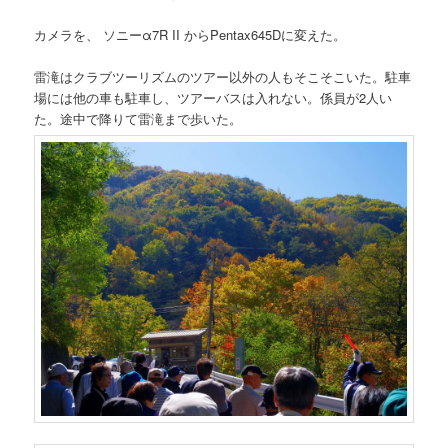
カメラを、 ソニーα7R II からPentax645Dに変えた。
雷滝はクラブツーリズムのツアー以外の人もそこそこいた。駐車
場には他の車も駐車し、ツアーバスは入れない。係員が2人い
た。途中で降りて雷滝まで歩いた。