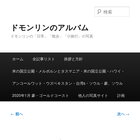
メ
イ
検
ン
索
コ
ドモンリンのアルバム
ン
ドモンリンの「日常」「散歩」「小旅行」の写真
テ
ン
ツ
メ
へ
ホーム
全記事リスト
挨拶と方針
イ
移
ン
動
米の国立公園・メルボルンとタスマニア・米の国立公園・ハワイ・
メ
ニ
アンコールワット・ウズベキスタン・台湾s・ソウル・豪、ソウル
ュ
ー
2020年1月 豪・ゴールドコースト
他人の写真サイト
計画
投
←
前へ
次へ
→
稿
ナ
ビ
ゲ