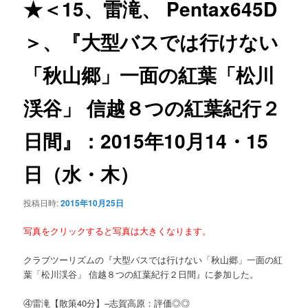
★＜15、雷滝、 Pentax645D
ー
シ
＞、『大型バスでは行けない
ョ
ン
「秋山郷」一面の紅葉「松川
渓谷」 信越８つの紅葉紀行２
日間』：2015年10月14・15
日（水・木）
投稿日時:
2015年10月25日
写真をクリックすると写真は大きくなります。
クラブツーリズムの『大型バスでは行けない「秋山郷」一面の紅
葉「松川渓谷」 信越８つの紅葉紀行２日間』に参加した。
④雷滝【散策40分】–志賀高原：評価◎◎