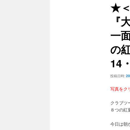
★＜
ゲ
ー
『
シ
ョ
一
ン
の紅
14
投稿日時:
2
写真をク
クラブツ
８つの紅
今日は朝