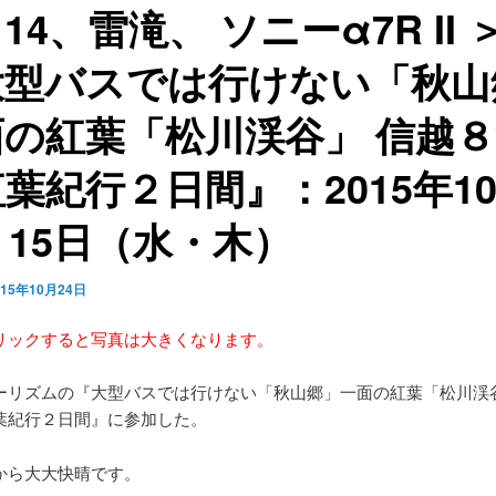
14、雷滝、 ソニーα7R II 
大型バスでは行けない「秋山
面の紅葉「松川渓谷」 信越
葉紀行２日間』：2015年1
・15日（水・木）
015年10月24日
リックすると写真は大きくなります。
ーリズムの『大型バスでは行けない「秋山郷」一面の紅葉「松川渓谷
葉紀行２日間』に参加した。
から大大快晴です。