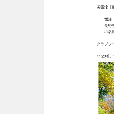
④雷滝【
雷滝
長野
の名
クラブツ
11:20着