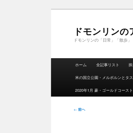
メ
イ
ン
ドモンリンの
コ
ドモンリンの「日常」「散歩」
ン
テ
ン
メ
ツ
ホーム
全記事リスト
挨
イ
へ
ン
移
米の国立公園・メルボルンとタス
メ
動
ニ
2020年1月 豪・ゴールドコース
ュ
ー
投
←
前へ
稿
ナ
ビ