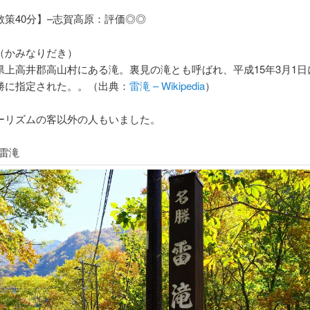
散策40分】–志賀高原：評価◎◎
（かみなりだき）
県上高井郡高山村にある滝。裏見の滝とも呼ばれ、平成15年3月1日
勝に指定された。。（出典：
雷滝 – Wikipedia
）
ーリズムの客以外の人もいました。
、雷滝