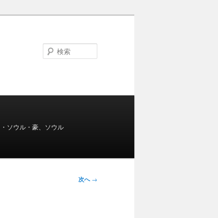
検
索
s・ソウル・豪、ソウル
次へ
→