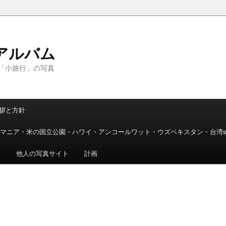
アルバム
「小旅行」の写真
拶と方針
マニア・米の国立公園・ハワイ・アンコールワット・ウズベキスタン・台湾
ト
他人の写真サイト
計画