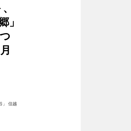
＞、
郷」
８つ
0月
」 信越