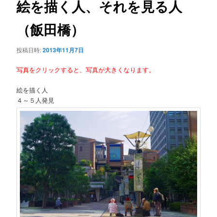
絵を描く人、それを見る人
ー
シ
（飯田橋）
ョ
ン
投稿日時:
2013年11月7日
写真をクリックすると、写真が大きくなります。
絵を描く人
４～５人発見