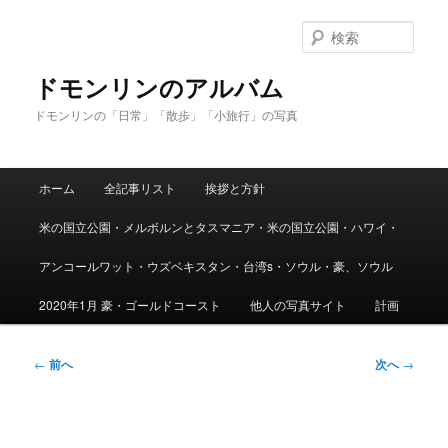
メ
イ
検
ン
索
コ
ドモンリンのアルバム
ン
ドモンリンの「日常」「散歩」「小旅行」の写真
テ
ン
ツ
メ
へ
ホーム
全記事リスト
挨拶と方針
イ
移
ン
動
米の国立公園・メルボルンとタスマニア・米の国立公園・ハワイ・
メ
ニ
アンコールワット・ウズベキスタン・台湾s・ソウル・豪、ソウル
ュ
ー
2020年1月 豪・ゴールドコースト
他人の写真サイト
計画
投
←
前へ
次へ
→
稿
ナ
ビ
ゲ