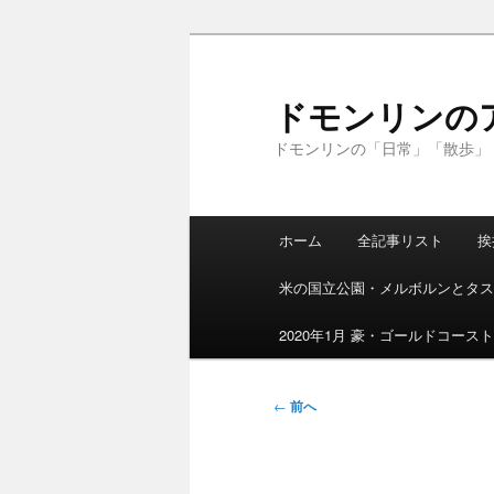
メ
イ
ン
ドモンリンの
コ
ドモンリンの「日常」「散歩」
ン
テ
ン
メ
ツ
ホーム
全記事リスト
挨
イ
へ
ン
移
米の国立公園・メルボルンとタス
メ
動
ニ
2020年1月 豪・ゴールドコース
ュ
ー
投
←
前へ
稿
ナ
ビ