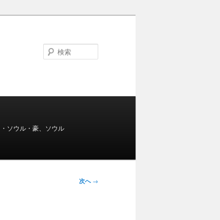
検
索
s・ソウル・豪、ソウル
次へ
→