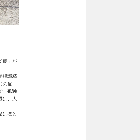
給船」が
路標識精
品の配
で、孤独
港は、大
給はほと