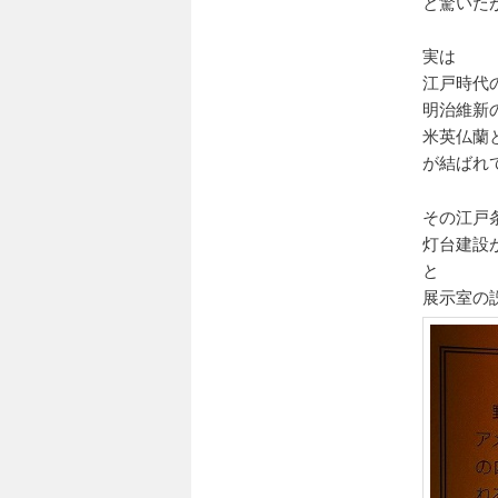
と驚いた
実は
江戸時代の
明治維新
米英仏蘭
が結ばれ
その江戸
灯台建設
と
展示室の