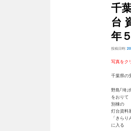
千
ゲ
ー
台
シ
ョ
年
ン
投稿日時:
2
写真をク
千葉県の
野島｢埼｣
をおりて
別棟の
灯台資料
「きらり
に入る