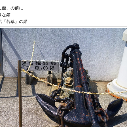
ん館」の前に
きな錨
船「若草」の錨