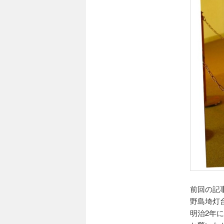
前回の記
野島埼灯
明治2年