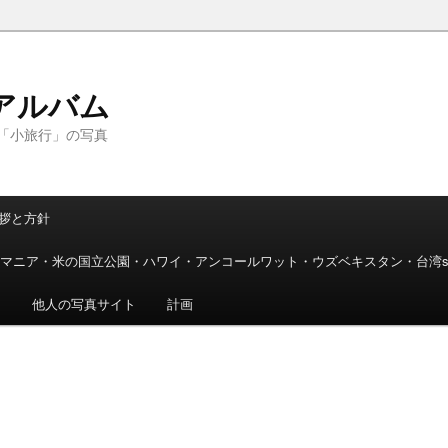
アルバム
「小旅行」の写真
拶と方針
マニア・米の国立公園・ハワイ・アンコールワット・ウズベキスタン・台湾
ト
他人の写真サイト
計画