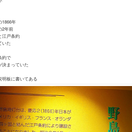
が
1866年
の2年前
と江戸条約
ていた
条約で
が決まっていた
説明板に書いてある