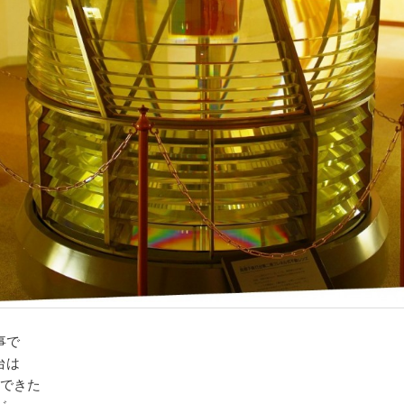
事で
台は
にできた