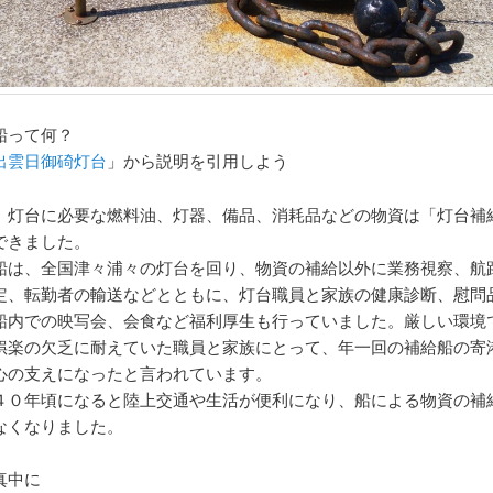
船って何？
出雲日御碕灯台
」から説明を引用しよう
、灯台に必要な燃料油、灯器、備品、消耗品などの物資は「灯台補
できました。
船は、全国津々浦々の灯台を回り、物資の補給以外に業務視察、航
定、転勤者の輸送などとともに、灯台職員と家族の健康診断、慰問
船内での映写会、会食など福利厚生も行っていました。厳しい環境
娯楽の欠乏に耐えていた職員と家族にとって、年一回の補給船の寄
心の支えになったと言われています。
４０年頃になると陸上交通や生活が便利になり、船による物資の補
なくなりました。
真中に