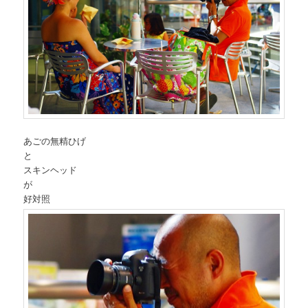
あごの無精ひげ
と
スキンヘッド
が
好対照