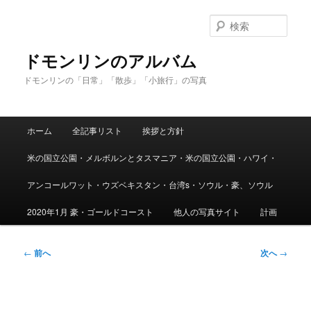
メ
イ
検
ン
索
コ
ドモンリンのアルバム
ン
ドモンリンの「日常」「散歩」「小旅行」の写真
テ
ン
ツ
メ
へ
ホーム
全記事リスト
挨拶と方針
イ
移
ン
動
米の国立公園・メルボルンとタスマニア・米の国立公園・ハワイ・
メ
ニ
アンコールワット・ウズベキスタン・台湾s・ソウル・豪、ソウル
ュ
ー
2020年1月 豪・ゴールドコースト
他人の写真サイト
計画
投
←
前へ
次へ
→
稿
ナ
ビ
ゲ