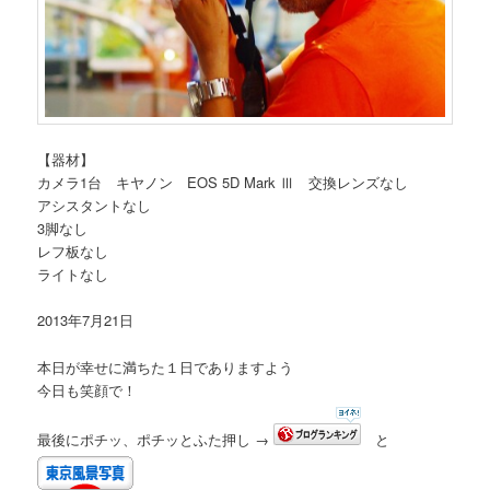
【器材】
カメラ1台 キヤノン EOS 5D Mark Ⅲ 交換レンズなし
アシスタントなし
3脚なし
レフ板なし
ライトなし
2013年7月21日
本日が幸せに満ちた１日でありますよう
今日も笑顔で！
最後にポチッ、ポチッとふた押し →
と