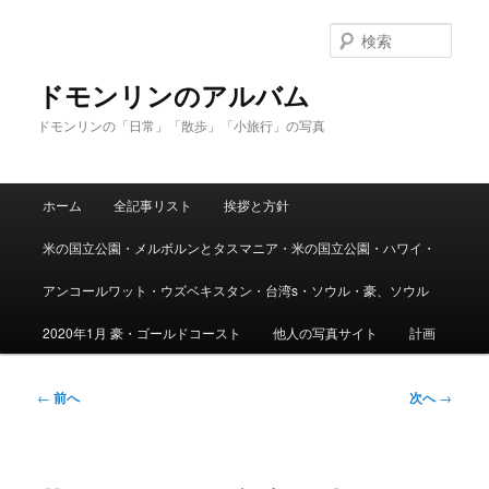
メ
イ
検
ン
索
コ
ドモンリンのアルバム
ン
ドモンリンの「日常」「散歩」「小旅行」の写真
テ
ン
ツ
メ
へ
ホーム
全記事リスト
挨拶と方針
イ
移
ン
動
米の国立公園・メルボルンとタスマニア・米の国立公園・ハワイ・
メ
ニ
アンコールワット・ウズベキスタン・台湾s・ソウル・豪、ソウル
ュ
ー
2020年1月 豪・ゴールドコースト
他人の写真サイト
計画
投
←
前へ
次へ
→
稿
ナ
ビ
ゲ