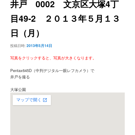
井戸 0002 文京区大塚4丁
ー
シ
目49-2 ２０１３年５月１３
ョ
ン
日（月）
投稿日時:
2013年5月14日
写真をクリックすると、写真が大きくなります。
Pentax645D（中判デジタル一眼レフカメラ）で
井戸を撮る
大塚公園