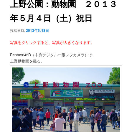
上野公園：動物園 ２０１３
ー
シ
年５月４日（土）祝日
ョ
ン
投稿日時:
2013年5月8日
写真をクリックすると、写真が大きくなります。
Pentax645D（中判デジタル一眼レフカメラ）で
上野動物園を撮る。