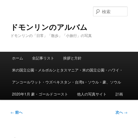
メ
イ
検
ン
索
コ
ドモンリンのアルバム
ン
ドモンリンの「日常」「散歩」「小旅行」の写真
テ
ン
ツ
メ
へ
ホーム
全記事リスト
挨拶と方針
イ
移
ン
動
米の国立公園・メルボルンとタスマニア・米の国立公園・ハワイ・
メ
ニ
アンコールワット・ウズベキスタン・台湾s・ソウル・豪、ソウル
ュ
ー
2020年1月 豪・ゴールドコースト
他人の写真サイト
計画
投
←
前へ
次へ
→
稿
ナ
ビ
ゲ