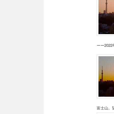
ーー202
富士山。