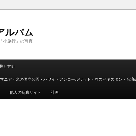
アルバム
「小旅行」の写真
拶と方針
マニア・米の国立公園・ハワイ・アンコールワット・ウズベキスタン・台湾
ト
他人の写真サイト
計画