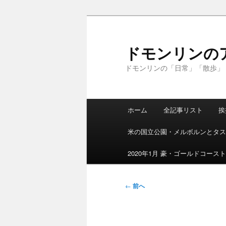
メ
イ
ン
ドモンリンの
コ
ドモンリンの「日常」「散歩」
ン
テ
ン
メ
ツ
ホーム
全記事リスト
挨
イ
へ
ン
移
米の国立公園・メルボルンとタス
メ
動
ニ
2020年1月 豪・ゴールドコース
ュ
ー
投
←
前へ
稿
ナ
ビ