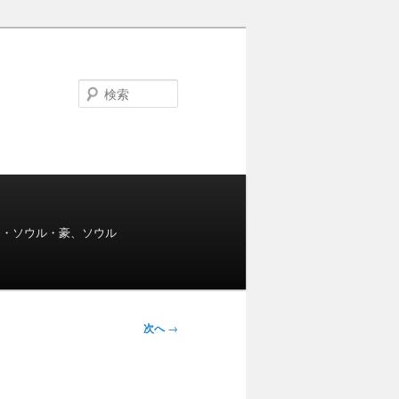
検
索
s・ソウル・豪、ソウル
次へ
→