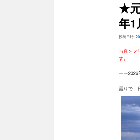
★元
ゲ
ー
年1
シ
ョ
ン
投稿日時:
2
写真をク
す。
ーー202
曇りで、