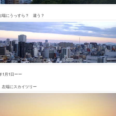
右端にうっすら？ 違う？
5年1月1日ーー
。左端にスカイツリー