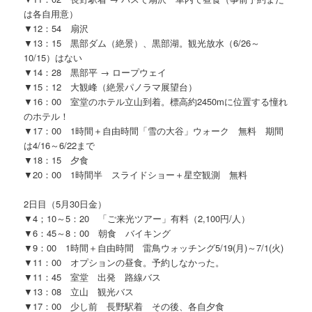
は各自用意）
▼12：54 扇沢
▼13：15 黒部ダム（絶景）、黒部湖。観光放水（6/26～
10/15）はない
▼14：28 黒部平 → ロープウェイ
▼15：12 大観峰（絶景パノラマ展望台）
▼16：00 室堂のホテル立山到着。標高約2450mに位置する憧れ
のホテル！
▼17：00 1時間＋自由時間「雪の大谷」ウォーク 無料 期間
は4/16～6/22まで
▼18：15 夕食
▼20：00 1時間半 スライドショー＋星空観測 無料
2日目（5月30日金）
▼4；10～5：20 「ご来光ツアー」有料（2,100円/人）
▼6：45～8：00 朝食 バイキング
▼9：00 1時間＋自由時間 雷鳥ウォッチング5/19(月)～7/1(火)
▼11：00 オプションの昼食。予約しなかった。
▼11：45 室堂 出発 路線バス
▼13：08 立山 観光バス
▼17：00 少し前 長野駅着 その後、各自夕食