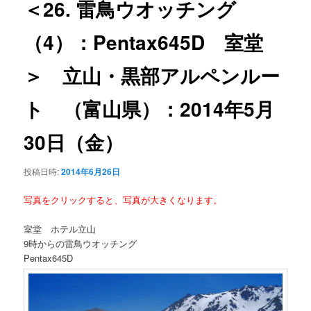
＜26. 雷鳥ウオッチング
ー
シ
（4）：Pentax645D 室堂
ョ
ン
＞ 立山・黒部アルペンルー
ト （富山県）：2014年5月
30日（金）
投稿日時:
2014年6月26日
写真をクリックすると、写真が大きくなります。
室堂 ホテル立山
9時からの雷鳥ウオッチング
Pentax645D