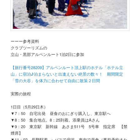
ーーー参考資料
クラブツーリズムの
立山・黒部アルペンルート1泊2日に参加
【旅行番号28209】アルペンルート頂上駅のホテル「ホテル立
山」に宿泊♪泊まらないと出逢えない絶景の数々！ 期間限定
「雪の大谷」を体力に合わせて自由に散策２日間
実際の旅程
1日目（5月29日木）
▼7：50 自宅出発 昼食のおにぎり購入し、東京駅へ
▼8：50 集合地点。8：25到着。添乗員はAさん
▼9：20 東京駅 新幹線 あさま511号 5号車 指定席 【禁
煙席】
▼11：02 長野駅着 → バスで扇沢 車内で昼食（事前予約また