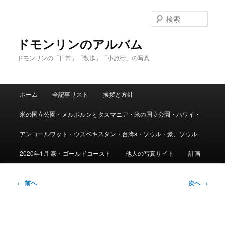
メ
イ
検
ン
索
コ
ドモンリンのアルバム
ン
ドモンリンの「日常」「散歩」「小旅行」の写真
テ
ン
ツ
メ
へ
ホーム
全記事リスト
挨拶と方針
イ
移
ン
動
米の国立公園・メルボルンとタスマニア・米の国立公園・ハワイ・
メ
ニ
アンコールワット・ウズベキスタン・台湾s・ソウル・豪、ソウル
ュ
ー
2020年1月 豪・ゴールドコースト
他人の写真サイト
計画
投
←
前へ
次へ
→
稿
ナ
ビ
ゲ