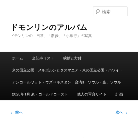
メ
イ
検
ン
索
コ
ドモンリンのアルバム
ン
ドモンリンの「日常」「散歩」「小旅行」の写真
テ
ン
ツ
メ
へ
ホーム
全記事リスト
挨拶と方針
イ
移
ン
動
米の国立公園・メルボルンとタスマニア・米の国立公園・ハワイ・
メ
ニ
アンコールワット・ウズベキスタン・台湾s・ソウル・豪、ソウル
ュ
ー
2020年1月 豪・ゴールドコースト
他人の写真サイト
計画
投
←
前へ
次へ
→
稿
ナ
ビ
ゲ