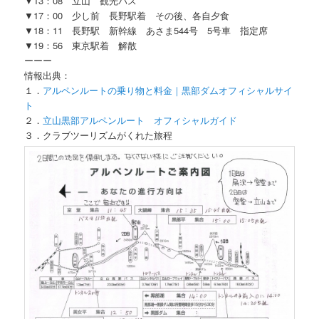
▼13：08 立山 観光バス
▼17：00 少し前 長野駅着 その後、各自夕食
▼18：11 長野駅 新幹線 あさま544号 5号車 指定席
▼19：56 東京駅着 解散
ーーー
情報出典：
１．
アルペンルートの乗り物と料金｜黒部ダムオフィシャルサイ
ト
２．
立山黒部アルペンルート オフィシャルガイド
３．クラブツーリズムがくれた旅程