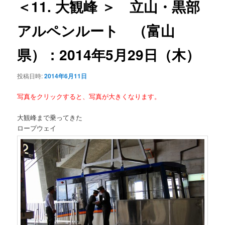
＜11. 大観峰 ＞ 立山・黒部
ー
シ
アルペンルート （富山
ョ
ン
県）：2014年5月29日（木）
投稿日時:
2014年6月11日
写真をクリックすると、写真が大きくなります。
大観峰まで乗ってきた
ロープウェイ