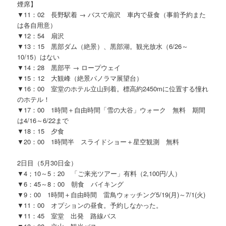
煙席】
▼11：02 長野駅着 → バスで扇沢 車内で昼食（事前予約また
は各自用意）
▼12：54 扇沢
▼13：15 黒部ダム（絶景）、黒部湖。観光放水（6/26～
10/15）はない
▼14：28 黒部平 → ロープウェイ
▼15：12 大観峰（絶景パノラマ展望台）
▼16：00 室堂のホテル立山到着。標高約2450mに位置する憧れ
のホテル！
▼17：00 1時間＋自由時間「雪の大谷」ウォーク 無料 期間
は4/16～6/22まで
▼18：15 夕食
▼20：00 1時間半 スライドショー＋星空観測 無料
2日目（5月30日金）
▼4；10～5：20 「ご来光ツアー」有料（2,100円/人）
▼6：45～8：00 朝食 バイキング
▼9：00 1時間＋自由時間 雷鳥ウォッチング5/19(月)～7/1(火)
▼11：00 オプションの昼食。予約しなかった。
▼11：45 室堂 出発 路線バス