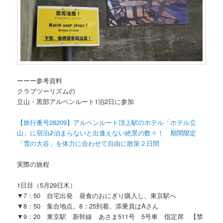
ーーー参考資料
クラブツーリズムの
立山・黒部アルペンルート1泊2日に参加
【旅行番号28209】アルペンルート頂上駅のホテル「ホテル立
山」に宿泊♪泊まらないと出逢えない絶景の数々！ 期間限定
「雪の大谷」を体力に合わせて自由に散策２日間
実際の旅程
1日目（5月29日木）
▼7：50 自宅出発 昼食のおにぎり購入し、東京駅へ
▼8：50 集合地点。8：25到着。添乗員はAさん
▼9：20 東京駅 新幹線 あさま511号 5号車 指定席 【禁