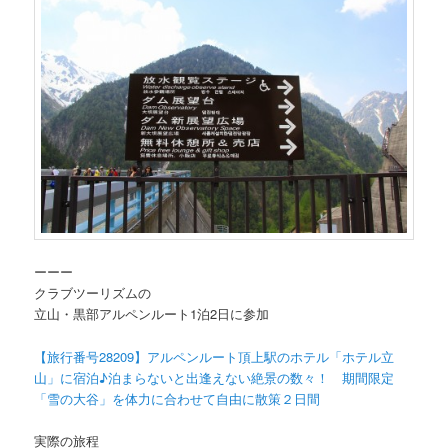
ーーー
クラブツーリズムの
立山・黒部アルペンルート1泊2日に参加
【旅行番号28209】アルペンルート頂上駅のホテル「ホテル立
山」に宿泊♪泊まらないと出逢えない絶景の数々！ 期間限定
「雪の大谷」を体力に合わせて自由に散策２日間
実際の旅程