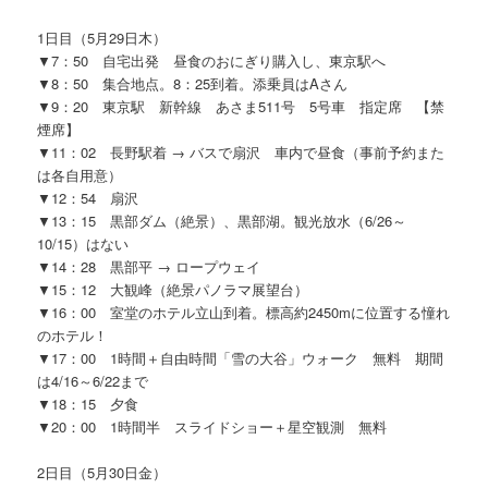
1日目（5月29日木）
▼7：50 自宅出発 昼食のおにぎり購入し、東京駅へ
▼8：50 集合地点。8：25到着。添乗員はAさん
▼9：20 東京駅 新幹線 あさま511号 5号車 指定席 【禁
煙席】
▼11：02 長野駅着 → バスで扇沢 車内で昼食（事前予約また
は各自用意）
▼12：54 扇沢
▼13：15 黒部ダム（絶景）、黒部湖。観光放水（6/26～
10/15）はない
▼14：28 黒部平 → ロープウェイ
▼15：12 大観峰（絶景パノラマ展望台）
▼16：00 室堂のホテル立山到着。標高約2450mに位置する憧れ
のホテル！
▼17：00 1時間＋自由時間「雪の大谷」ウォーク 無料 期間
は4/16～6/22まで
▼18：15 夕食
▼20：00 1時間半 スライドショー＋星空観測 無料
2日目（5月30日金）