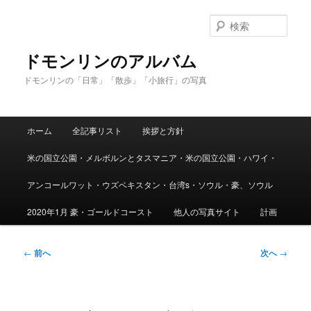
メ
イ
検
ン
索
コ
ドモンリンのアルバム
ン
ドモンリンの「日常」「散歩」「小旅行」の写真
テ
ン
ツ
メ
へ
ホーム
全記事リスト
挨拶と方針
イ
移
ン
動
米の国立公園・メルボルンとタスマニア・米の国立公園・ハワイ・
メ
ニ
アンコールワット・ウズベキスタン・台湾s・ソウル・豪、ソウル
ュ
ー
2020年1月 豪・ゴールドコースト
他人の写真サイト
計画
投
←
前へ
次へ
→
稿
ナ
ビ
ゲ