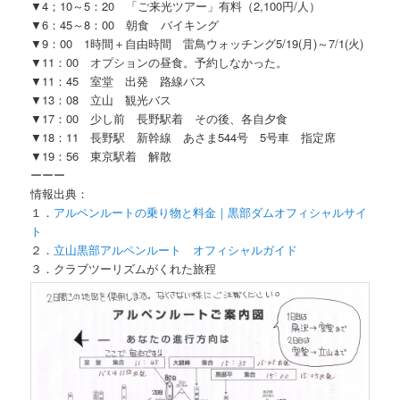
▼4；10～5：20 「ご来光ツアー」有料（2,100円/人）
▼6：45～8：00 朝食 バイキング
▼9：00 1時間＋自由時間 雷鳥ウォッチング5/19(月)～7/1(火)
▼11：00 オプションの昼食。予約しなかった。
▼11：45 室堂 出発 路線バス
▼13：08 立山 観光バス
▼17：00 少し前 長野駅着 その後、各自夕食
▼18：11 長野駅 新幹線 あさま544号 5号車 指定席
▼19：56 東京駅着 解散
ーーー
情報出典：
１．
アルペンルートの乗り物と料金｜黒部ダムオフィシャルサイ
ト
２．
立山黒部アルペンルート オフィシャルガイド
３．クラブツーリズムがくれた旅程