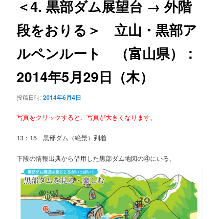
＜4. 黒部ダム展望台 → 外階
ー
シ
段をおりる＞ 立山・黒部ア
ョ
ン
ルペンルート （富山県）：
2014年5月29日（木）
投稿日時:
2014年6月4日
写真をクリックすると、写真が大きくなります。
13：15 黒部ダム（絶景）到着
下段の情報出典から借用した黒部ダム地図の④にいる。