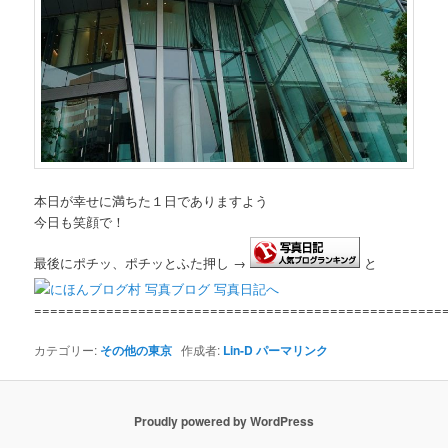
本日が幸せに満ちた１日でありますよう
今日も笑顔で！
最後にポチッ、ポチッとふた押し →
と
===================================================
カテゴリー:
その他の東京
作成者:
Lin-D
パーマリンク
Proudly powered by WordPress