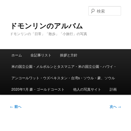
メ
イ
検
ン
索
コ
ドモンリンのアルバム
ン
ドモンリンの「日常」「散歩」「小旅行」の写真
テ
ン
ツ
メ
へ
ホーム
全記事リスト
挨拶と方針
イ
移
ン
動
米の国立公園・メルボルンとタスマニア・米の国立公園・ハワイ・
メ
ニ
アンコールワット・ウズベキスタン・台湾s・ソウル・豪、ソウル
ュ
ー
2020年1月 豪・ゴールドコースト
他人の写真サイト
計画
投
←
前へ
次へ
→
稿
ナ
ビ
ゲ