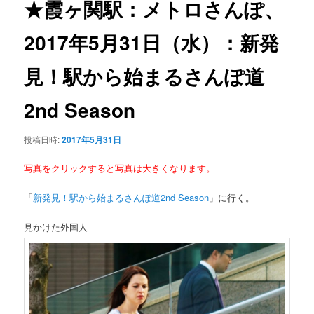
★霞ヶ関駅：メトロさんぽ、
ー
シ
2017年5月31日（水）：新発
ョ
ン
見！駅から始まるさんぽ道
2nd Season
投稿日時:
2017年5月31日
写真をクリックすると写真は大きくなります。
「
新発見！駅から始まるさんぽ道2nd Season
」に行く。
見かけた外国人